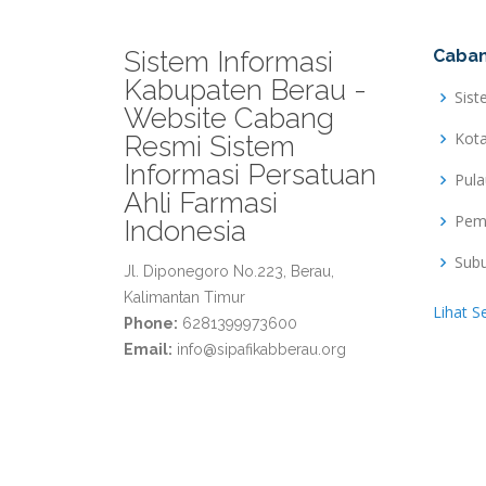
Sistem Informasi
Caban
Kabupaten Berau -
Sist
Website Cabang
Kot
Resmi Sistem
Informasi Persatuan
Pul
Ahli Farmasi
Pem
Indonesia
Sub
Jl. Diponegoro No.223, Berau,
Kalimantan Timur
Lihat S
Phone:
6281399973600
Email:
info@sipafikabberau.org
situs gacor hari ini
slot
slot maxwin
slot gampang menang