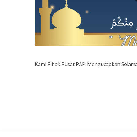
Kami Pihak Pusat PAFI Mengucapkan Selamat